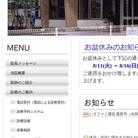
お盆休みとして下記の通
院長メッセージ
8/11(火) ～ 8/16(日
ご迷惑をおかけ致します
当院概要
上げます。
医師のご紹介
診療のご案内
電話受付（電話による診察受付）
診察予約システム
いそファミ通信 最新号（令
診療設備
栄養相談
休診・代診に関するお知らせ