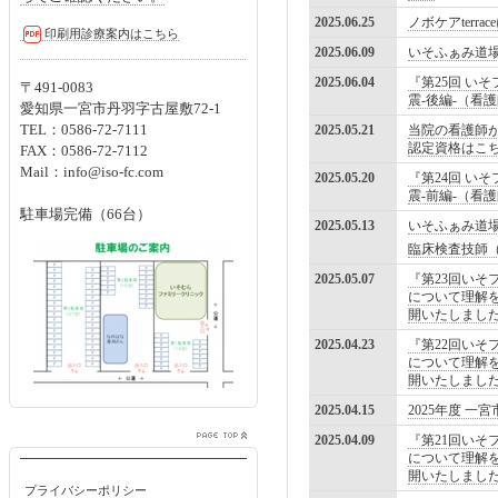
2025.06.25
ノボケアter
印刷用診療案内はこちら
2025.06.09
いそふぁみ道
2025.06.04
『第25回 いそ
〒491-0083
震-後編-（看護
愛知県一宮市丹羽字古屋敷72-1
TEL：0586-72-7111
2025.05.21
当院の看護師
認定資格はこ
FAX：0586-72-7112
Mail：info@iso-fc.com
2025.05.20
『第24回 いそ
震-前編-（看護
駐車場完備（66台）
2025.05.13
いそふぁみ道
臨床検査技師
2025.05.07
『第23回いそ
について理解を
開いたしまし
2025.04.23
『第22回いそ
について理解を
開いたしまし
2025.04.15
2025年度 
2025.04.09
『第21回いそ
について理解を
開いたしまし
プライバシーポリシー