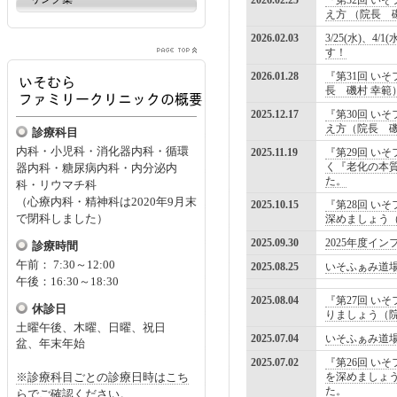
2026.02.25
『第32回 い
え方 （院長 
2026.02.03
3/25(水)、
す！
2026.01.28
『第31回 いそ
長 磯村 幸範
2025.12.17
『第30回 い
え方（院長 
診療科目
内科・小児科・消化器内科・循環
2025.11.19
『第29回 い
く『老化の本
器内科・糖尿病内科・内分泌内
た。
科・リウマチ科
（心療内科・精神科は2020年9月末
2025.10.15
『第28回 い
で閉科しました）
深めましょう
2025.09.30
2025年度イ
診療時間
午前： 7:30～12:00
2025.08.25
いそふぁみ道
午後：16:30～18:30
2025.08.04
『第27回 い
休診日
りましょう（
土曜午後、木曜、日曜、
祝日
2025.07.04
いそふぁみ道
盆、年末年始
2025.07.02
『第26回 い
※診療科目ごとの診療日時はこち
を深めましょ
た。
らでご確認ください。