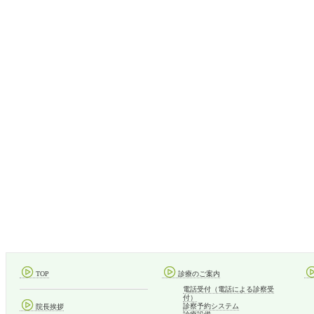
TOP
診療のご案内
電話受付（電話による診察受
付）
診察予約システム
院長挨拶