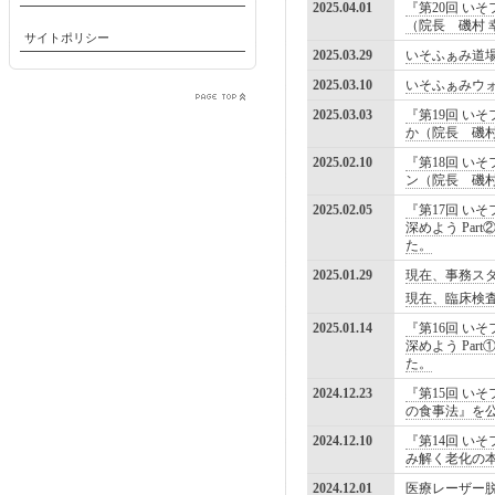
2025.04.01
『第20回 い
（院長 磯村 
サイトポリシー
2025.03.29
いそふぁみ道
2025.03.10
いそふぁみウ
2025.03.03
『第19回 い
か（院長 磯
2025.02.10
『第18回 い
ン（院長 磯
2025.02.05
『第17回 い
深めよう Pa
た。
2025.01.29
現在、事務ス
現在、臨床検
2025.01.14
『第16回 い
深めよう Pa
た。
2024.12.23
『第15回 い
の食事法』を
2024.12.10
『第14回 い
み解く老化の
2024.12.01
医療レーザー