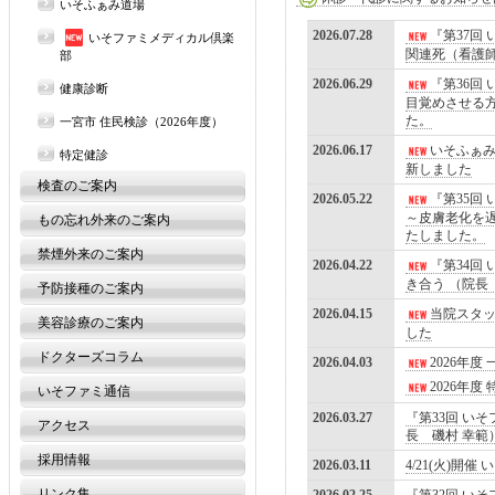
いそふぁみ道場
2026.07.28
『第37回
いそファミメディカル倶楽
関連死（看護師
部
2026.06.29
『第36回
健康診断
目覚めさせる方
た。
一宮市 住民検診（2026年度）
2026.06.17
いそふぁ
特定健診
新しました
検査のご案内
2026.05.22
『第35回
～皮膚老化を遅
もの忘れ外来のご案内
たしました。
禁煙外来のご案内
2026.04.22
『第34回
き合う （院長
予防接種のご案内
2026.04.15
当院スタッ
美容診療のご案内
した
ドクターズコラム
2026.04.03
2026年
2026年
いそファミ通信
2026.03.27
『第33回 いそ
アクセス
長 磯村 幸範
採用情報
2026.03.11
4/21(火)
リンク集