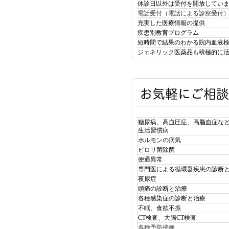
休診日以外は受付を開放してい
電話受付（電話による診察受付
充実した医療情報の提供
疾患別教育プログラム
短時間で結果のわかる院内血液
ジェネリック医薬品も積極的に
糖尿病、高血圧症、高脂血症な
生活習慣病
ホルモンの病気
ピロリ菌除菌
便通異常
専門医による循環器疾患の診断
夜尿症
頭痛の診断と治療
各種感染症の診断と治療
不眠、食欲不振
CT検査、大腸CT検査
各種予防接種