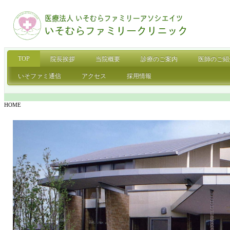
TOP
院長挨拶
当院概要
診療のご案内
医師のご紹
いそファミ通信
アクセス
採用情報
HOME