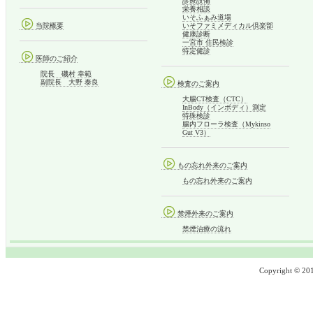
診療設備
栄養相談
いそふぁみ道場
当院概要
いそファミメディカル倶楽部
健康診断
一宮市 住民検診
特定健診
医師のご紹介
院長 磯村 幸範
副院長 大野 泰良
検査のご案内
大腸CT検査（CTC）
InBody（インボディ）測定
特殊検診
腸内フローラ検査（Mykinso
Gut V3）
もの忘れ外来のご案内
もの忘れ外来のご案内
禁煙外来のご案内
禁煙治療の流れ
Copyright © 2013