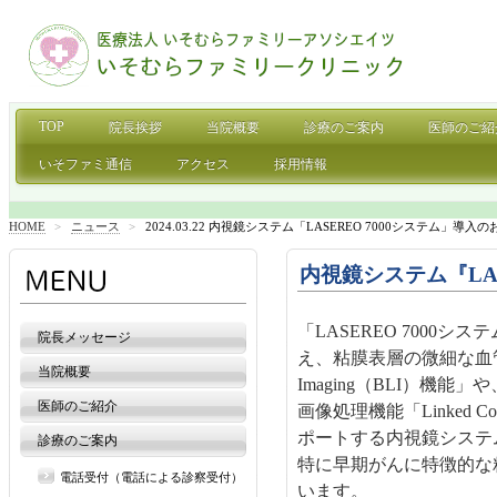
TOP
院長挨拶
当院概要
診療のご案内
医師のご紹
いそファミ通信
アクセス
採用情報
HOME
>
ニュース
>
2024.03.22 内視鏡システム「LASEREO 7000システム」導入
内視鏡システム『LA
「LASEREO 700
院長メッセージ
え、粘膜表層の微細な血管
当院概要
Imaging（BLI）
医師のご紹介
画像処理機能「Linked C
ポートする内視鏡システ
診療のご案内
特に早期がんに特徴的な
電話受付（電話による診察受付）
います。