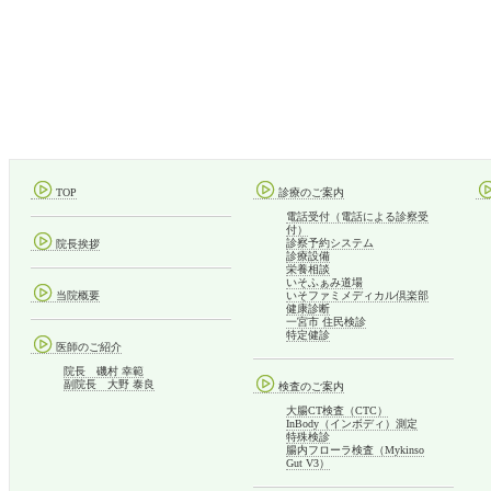
TOP
診療のご案内
電話受付（電話による診察受
付）
診察予約システム
院長挨拶
診療設備
栄養相談
いそふぁみ道場
当院概要
いそファミメディカル倶楽部
健康診断
一宮市 住民検診
特定健診
医師のご紹介
院長 磯村 幸範
副院長 大野 泰良
検査のご案内
大腸CT検査（CTC）
InBody（インボディ）測定
特殊検診
腸内フローラ検査（Mykinso
Gut V3）