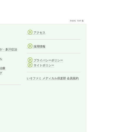
アクセス
採用情報
が・多汗症治
ル
プライバシーポリシー
サイトポリシー
治療
グ
いそファミ メディカル倶楽部 会員規約