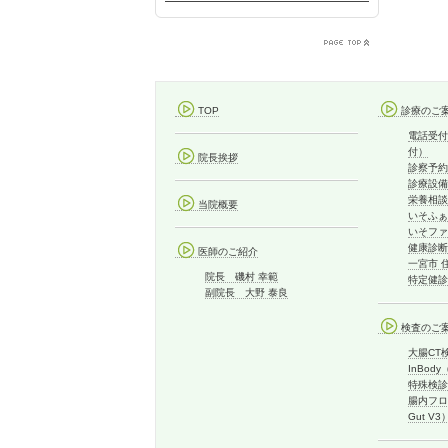
TOP
診療のご
電話受付
付）
院長挨拶
診察予約
診療設備
栄養相談
当院概要
いそふぁ
いそファ
健康診断
医師のご紹介
一宮市 
院長 磯村 幸範
特定健診
副院長 大野 泰良
検査のご
大腸CT
InBo
特殊検診
腸内フロー
Gut V3