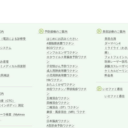
案内
予防接種のご案内
美容診療のご案内
（電話による診察受
はじめにお読みください
美容点滴
4価髄膜炎菌ワクチン
ダーマペン4
システム
BCGワクチン
ミラドライ（わき
インフルエンザワクチン
療）
ロタウイルス胃腸炎予防ワクチ
フォトフェイシャ
み道場
ン
医療レーザー脱毛
ミメディカル倶楽部
子宮頸がん予防ワクチン
炭酸ガスレーザー
成人用肺炎球菌ワクチン
ケミカルピーリン
住民検診
小児用肺炎球菌ワクチン
料金表
Hibワクチン
おたふくかぜワクチン
水痘ワクチン／帯状疱疹ワクチ
いそファミ通信
案内
ン
いそファミ通信
五種混合ワクチン
検査（CTC）
四種混合ワクチン
dy（インボディ）測定
二種混合（DT）ワクチン
麻疹・風疹混合（MR）ワクチ
ラ検査（Mykinso
ン
）
日本脳炎ワクチン
A型肝炎予防ワクチン