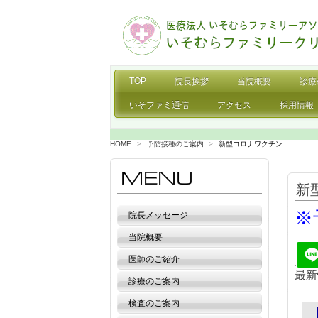
TOP
院長挨拶
当院概要
診療
いそファミ通信
アクセス
採用情報
HOME
>
予防接種のご案内
>
新型コロナワクチン
新
※
院長メッセージ
当院概要
医師のご紹介
最新
診療のご案内
検査のご案内