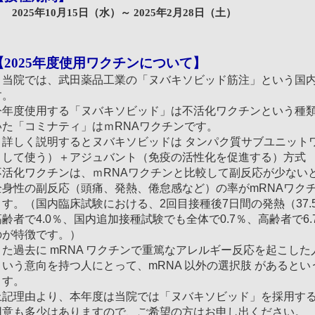
025年10月15日（水）～ 2025年2月28日（土）
【2025年度使用ワクチンについて】
当院では、武田薬品工業の「ヌバキソビッド筋注」という国内
す。
今年度使用する「ヌバキソビッド」は不活化ワクチンという種
いた「コミナティ」はｍRNAワクチンです。
詳しく説明するとヌバキソビッドは タンパク質サブユニット
として使う）＋アジュバント（免疫の活性化を促進する）方式
不活化ワクチンは、ｍRNAワクチンと比較して副反応が少ない
全身性の副反応（頭痛、発熱、倦怠感など）の率がmRNAワク
ます。（国内臨床試験における、2回目接種後7日間の発熱（37.
高齢者で4.0％、国内追加接種試験でも全体で0.7％、高齢者で6
のが特徴です。）
また過去に mRNA ワクチンで重篤なアレルギー反応を起こした
という意向を持つ人にとって、mRNA 以外の選択肢 があると
ます。
上記理由より、本年度は当院では「ヌバキソビッド」を採用す
用意も多少はありますので、ご希望の方はお申し出ください。