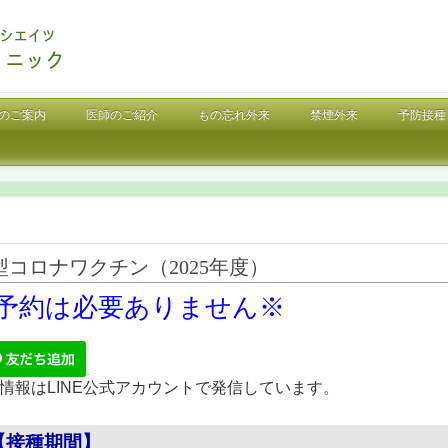
のご案内
医師のご紹介
もの忘れ外来
禁煙外来
予防接種
型コロナワクチン（2025年度）
予約は必要ありません※
情報はLINE公式アカウントで発信しています。
【接種期間】