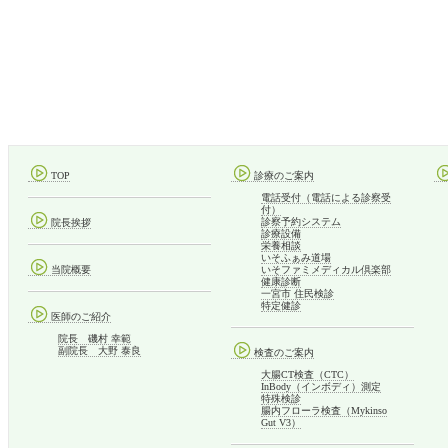
TOP
診療のご案内
電話受付（電話による診察受
付）
診察予約システム
院長挨拶
診療設備
栄養相談
いそふぁみ道場
当院概要
いそファミメディカル倶楽部
健康診断
一宮市 住民検診
特定健診
医師のご紹介
院長 磯村 幸範
副院長 大野 泰良
検査のご案内
大腸CT検査（CTC）
InBody（インボディ）測定
特殊検診
腸内フローラ検査（Mykinso
Gut V3）