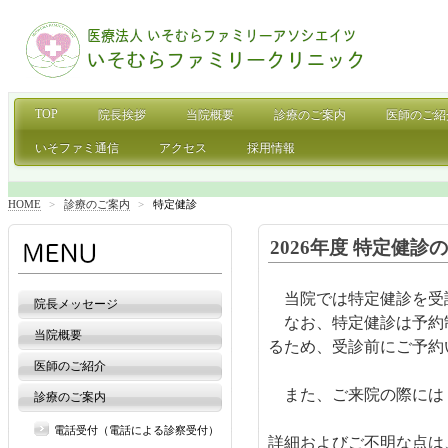
TOP
院長挨拶
当院概要
診療のご案内
医師のご紹
いそファミ通信
アクセス
採用情報
HOME
>
診療のご案内
>
特定健診
2026年度 特定健診
当院では特定健診を受
院長メッセージ
なお、特定健診は予約制
当院概要
るため、受診前にご予約
医師のご紹介
また、ご来院の際には『
診療のご案内
電話受付（電話による診察受付）
詳細およびご不明な点は