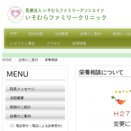
TOP
院長挨拶
当院概要
診療のご案内
医師のご紹
いそファミ通信
アクセス
採用情報
HOME
>
診療のご案内
>
栄養相談
栄養相談について
院長メッセージ
当院概要
医師のご紹介
診療のご案内
電話受付（電話による診察受付）