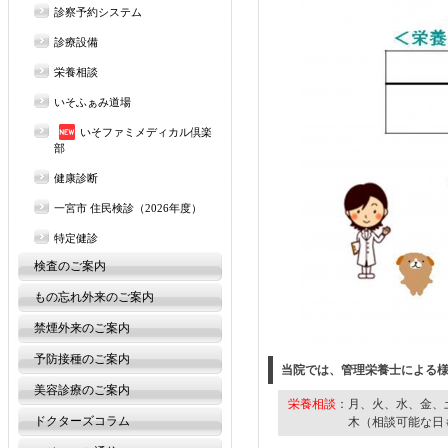
診察予約システム
診療設備
栄養相談
いそふぁみ道場
いそファミメディカル倶楽
部
健康診断
一宮市 住民検診（2026年度）
特定健診
検査のご案内
もの忘れ外来のご案内
禁煙外来のご案内
予防接種のご案内
当院では、管理栄養士による
美容診療のご案内
栄養相談
：月、火、水、金、
ドクターズコラム
木（相談可能な日も