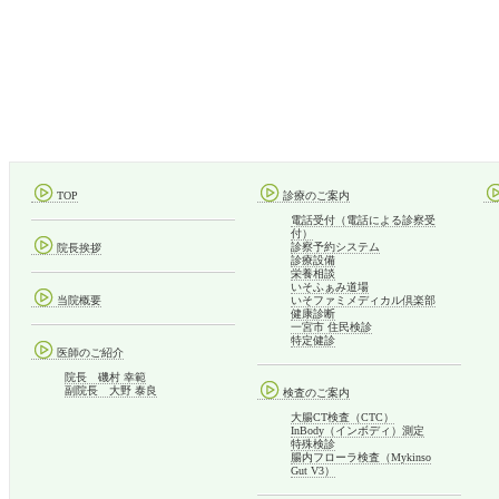
TOP
診療のご案内
電話受付（電話による診察受
付）
診察予約システム
院長挨拶
診療設備
栄養相談
いそふぁみ道場
当院概要
いそファミメディカル倶楽部
健康診断
一宮市 住民検診
特定健診
医師のご紹介
院長 磯村 幸範
副院長 大野 泰良
検査のご案内
大腸CT検査（CTC）
InBody（インボディ）測定
特殊検診
腸内フローラ検査（Mykinso
Gut V3）