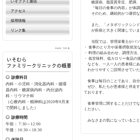
いそファミ通信
糖尿病、脂質異常症、肥満、高
『毎日の食事の内容』が体調の
アクセス
そのため、継続的かつ適切な食
採用情報
また、「メタボリックシンドロ
リンク集
が疾病と大きく関連していま
当院では、管理栄養士がパソ
・ 食事のとり方や栄養摂取状況
・ 料理の組み合わせ、調理方法
・ 低甘味料、低カロリー食品の
などを、一人一人の患者様にあ
わかりやすくご説明させていた
診療科目
食事は毎日のことであり、自分
内科・小児科・消化器内科・循環
ぜひ、私たちが患者様と伴走す
器内科・糖尿病内科・内分泌内
ております。
科・リウマチ科
（心療内科・精神科は2020年9月末
食事管理に関することだけでな
で閉科しました）
ください。
診療時間
みなさまの気になっていること
午前： 7:30～12:00
午後：16:30～18:30
休診日